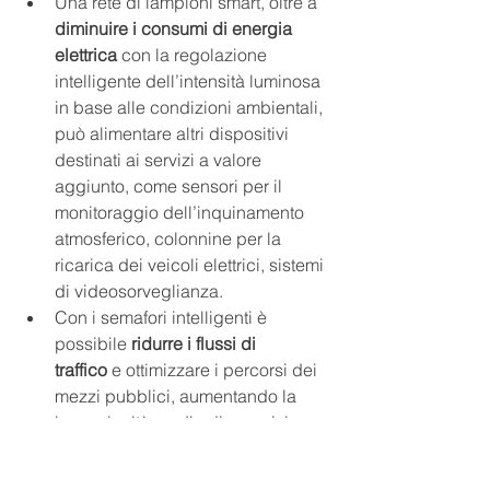
Una rete di lampioni smart, oltre a 
diminuire i consumi di energia 
elettrica
 con la regolazione 
intelligente dell’intensità luminosa 
in base alle condizioni ambientali, 
può alimentare altri dispositivi 
destinati ai servizi a valore 
aggiunto, come sensori per il 
monitoraggio dell’inquinamento 
atmosferico, colonnine per la 
ricarica dei veicoli elettrici, sistemi 
di videosorveglianza.
Con i semafori intelligenti è 
possibile 
ridurre i flussi di 
traffico
 e ottimizzare i percorsi dei 
mezzi pubblici, aumentando la 
loro velocità media di esercizio; 
inoltre, i mezzi pubblici possono 
essere monitorati a distanza per 