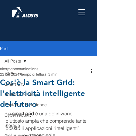
Post
All Posts
alosyscommunications
All Posts
23 set 2024
Tempo di lettura: 3 min
Cos'è la Smart Grid:
Smart City
l'elettricità intelligente
Software Factory
del futuro
Customer Experience
La 
smart grid
 è una definizione 
Cybersecurity
piuttosto ampia che comprende tante 
Storage
possibili applicazioni “intelligenti” 
delle nuove 
tecnologie 
Governance Committee