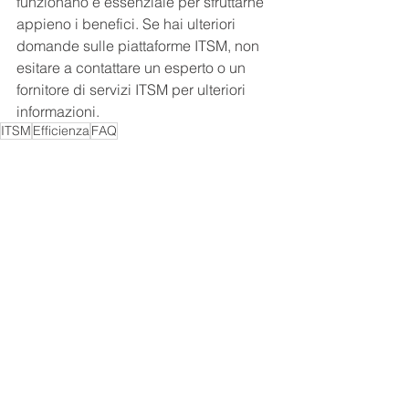
funzionano è essenziale per sfruttarne 
appieno i benefici. Se hai ulteriori 
domande sulle piattaforme ITSM, non 
esitare a contattare un esperto o un 
fornitore di servizi ITSM per ulteriori 
informazioni.
ITSM
Efficienza
FAQ
Customer Experience
Mostra tutti
Post recenti