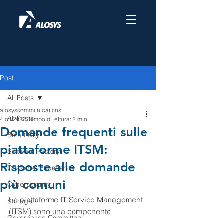
Post
All Posts
alosyscommunications
All Posts
4 ott 2024
Tempo di lettura: 2 min
Domande frequenti sulle
Smart City
piattaforme ITSM:
Software Factory
Risposte alle domande
Customer Experience
più comuni
Cybersecurity
Le piattaforme IT Service Management 
Storage
(ITSM) sono una componente 
Governance Committee