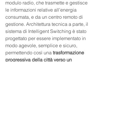
modulo radio, che trasmette e gestisce 
le informazioni relative all’energia 
consumata, e da un centro remoto di 
gestione. Architettura tecnica a parte, il 
sistema di Intelligent Switching è stato 
progettato per essere implementato in 
modo agevole, semplice e sicuro, 
permettendo così una 
trasformazione 
progressiva della città verso un 
modello smart e connesso
, ma senza 
costi particolari da sostenere o disagi 
per i cittadini. Come abbiamo 
sottolineato nel titolo: per i lampioni 
intelligenti, basta un interruttore. Cioè, 
uno switch. 
Smart City
Lampioni Itelligenti
Smart Lightning
Smart City