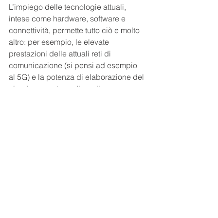
L’impiego delle tecnologie attuali, 
intese come hardware, software e 
connettività, permette tutto ciò e molto 
altro: per esempio, le elevate 
prestazioni delle attuali reti di 
comunicazione (si pensi ad esempio 
al 5G) e la potenza di elaborazione del 
cloud consentono di applicare a 
questi paradigmi tecnologie avanzate 
di intelligenza artificiale, 
raggiungendo quell’approccio 
predittivo
 che, in 
ambito di 
illuminazione pubblica, può significare 
– per esempio – una manutenzione 
estremamente puntuale
 e interventi da 
remoto prima che i guasti si verifichino.