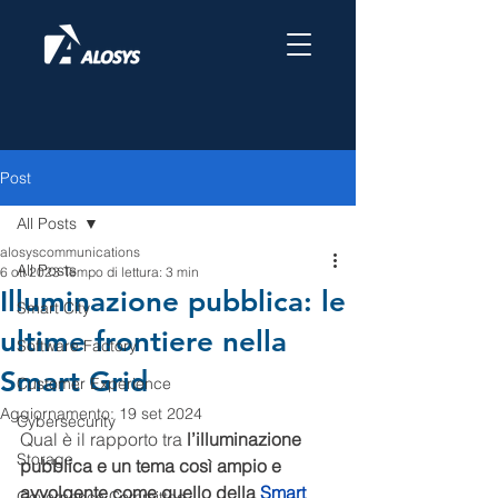
Post
All Posts
alosyscommunications
All Posts
6 ott 2023
Tempo di lettura: 3 min
Illuminazione pubblica: le
Smart City
ultime frontiere nella
Software Factory
Smart Grid
Customer Experience
Aggiornamento:
19 set 2024
Cybersecurity
Qual è il rapporto tra 
l’illuminazione 
Storage
pubblica e un tema così ampio e 
avvolgente come quello della 
Smart 
Governance Committee