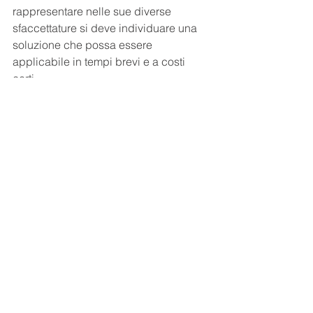
rappresentare nelle sue diverse 
sfaccettature si deve individuare una 
soluzione che possa essere 
applicabile in tempi brevi e a costi 
certi.
Alosys si è posta da tempo al centro 
della sua missione il fatto di produrre 
oggetti e dare servizi che possano 
essere immediatamente fruibili, 
garantendo un recupero 
dell’investimento nei tempi più brevi 
possibile.
In questo senso la nostra soluzione si 
adatta e si integra all’attuale rete di 
illuminazione pubblica, 
permettendone comunque lo sviluppo 
futuro, usufruendo dei nuovi servizi 
senza inutili attese, nel rispetto di tutte 