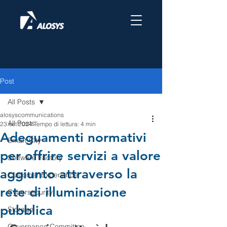
Post
All Posts
alosyscommunications
All Posts
23 set 2024
Tempo di lettura: 4 min
Adeguamenti normativi
Smart City
per offrire servizi a valore
Software Factory
aggiunto attraverso la
Customer Experience
rete di illuminazione
Cybersecurity
pubblica
Storage
Governance Committee