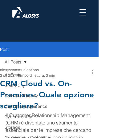
Post
All Posts
alosyscommunications
All Posts
3 ott 2024
Tempo di lettura: 3 min
CRM Cloud vs. On-
Smart City
Premises: Quale opzione
Software Factory
scegliere?
Customer Experience
Il Customer Relationship Management 
Cybersecurity
(CRM) è diventato uno strumento 
Storage
essenziale per le imprese che cercano 
di gestire le relazioni con i clienti in 
Governance Committee