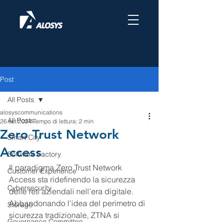
Post
All Posts
alosyscommunications
All Posts
26 set 2024
Tempo di lettura: 2 min
Zero Trust Network
Smart City
Access
Software Factory
Il paradigma Zero Trust Network 
Customer Experience
Access sta ridefinendo la sicurezza 
Cybersecurity
delle reti aziendali nell'era digitale. 
Abbandonando l'idea del perimetro di 
Storage
sicurezza tradizionale, ZTNA si 
Governance Committee