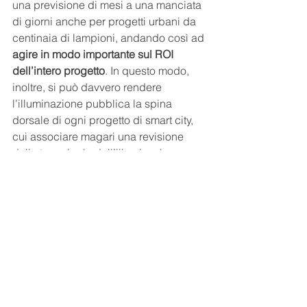
una previsione di mesi a una manciata 
di giorni anche per progetti urbani da 
centinaia di lampioni, andando così ad 
agire in modo importante sul ROI 
dell’intero progetto
. In questo modo, 
inoltre, si può davvero rendere 
l’illuminazione pubblica la spina 
dorsale di ogni progetto di smart city, 
cui associare magari una revisione 
delle tecnologie dell’illuminazione 
stessa, così da ottenere anche risparmi 
notevoli per gli enti pubblici e fornire 
un servizio di qualità migliore ai 
cittadini.
Innovazione Urbana
tecnologia per la mobilità urbana
Vantaggi della luce intelligente
Smart City