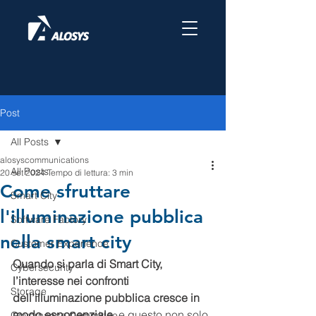
Post
All Posts
alosyscommunications
All Posts
20 set 2024
Tempo di lettura: 3 min
Come sfruttare
Smart City
l'illuminazione pubblica
Software Factory
nella smart city
Customer Experience
Quando si parla di Smart City, 
Cybersecurity
l’interesse nei confronti 
Storage
dell’illuminazione pubblica cresce in 
modo esponenziale
, e questo non solo 
Governance Committee