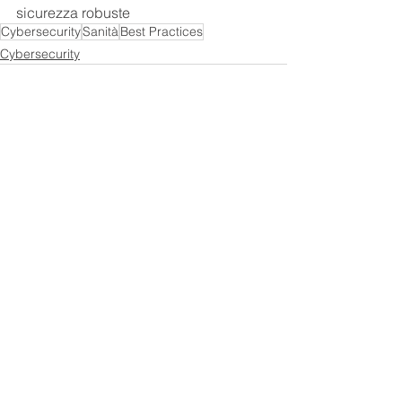
sicurezza robuste
Cybersecurity
Sanità
Best Practices
Cybersecurity
Mostra tutti
Post recenti