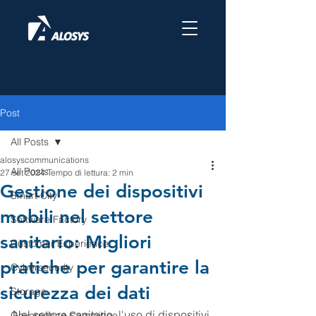
Post
All Posts
alosyscommunications
All Posts
27 set 2024
Tempo di lettura: 2 min
Gestione dei dispositivi
Smart City
mobili nel settore
Software Factory
sanitario: Migliori
Customer Experience
pratiche per garantire la
Cybersecurity
sicurezza dei dati
Storage
Nel settore sanitario, l'uso di dispositivi 
Governance Committee