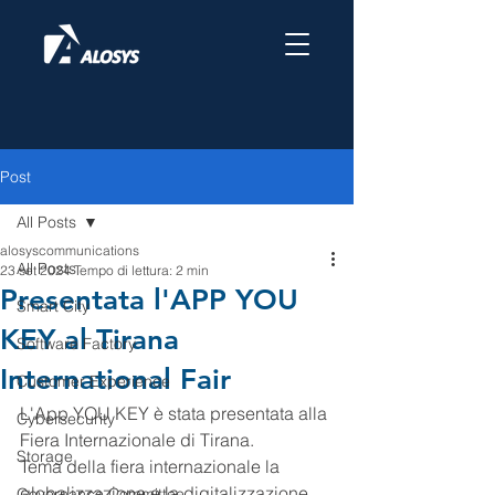
Post
All Posts
alosyscommunications
All Posts
23 set 2024
Tempo di lettura: 2 min
Presentata l'APP YOU
Smart City
KEY al Tirana
Software Factory
International Fair
Customer Experience
L'App YOU KEY è stata presentata alla 
Cybersecurity
Fiera Internazionale di Tirana.
Storage
Tema della fiera internazionale la 
globalizzazione e la digitalizzazione, 
Governance Committee