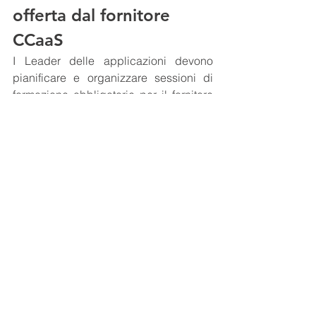
offerta dal fornitore 
CCaaS
I Leader delle applicazioni devono 
pianificare e organizzare sessioni di 
formazione obbligatorie per il fornitore 
del servizio prima di andare online. Le 
organizzazioni erogatrici delle sessioni 
formative dovrebbero sfruttare il più 
possibile la formazione e il supporto 
offerti dal fornitore per massimizzare i 
benefici del know-how e ridurre al 
minimo gli errori.
Raccomandazioni:
Conduci sessioni di formazione 
per gli utenti finali prima di andare 
in diretta per assicurarti che 
comprendano come gestire la 
soluzione. Richiedi la 