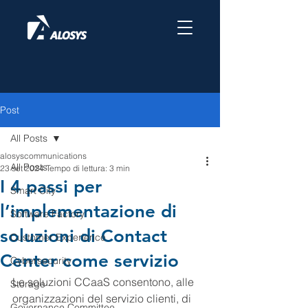
Post
All Posts
alosyscommunications
All Posts
23 set 2024
Tempo di lettura: 3 min
I 4 passi per
Smart City
l’implementazione di
Software Factory
soluzioni di Contact
Customer Experience
Center come servizio
Cybersecurity
Le soluzioni CCaaS consentono, alle 
Storage
organizzazioni del servizio clienti, di 
Governance Committee